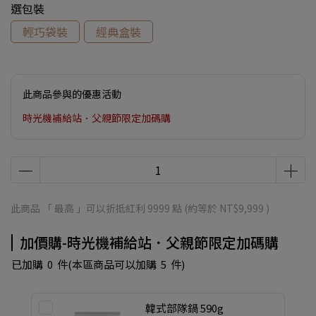
選包裝
輕巧袋裝
經典盒裝
此商品參與的優惠活動
時光機補給站．父親節限定加碼購
此商品 「 最高 」可以折抵紅利
9999
點 (約等於
NT$9,999
)
加價購-時光機補給站．父親節限定加碼購
已加購
0
件
(本區商品可以加購
5
件)
韓式部隊鍋 590g