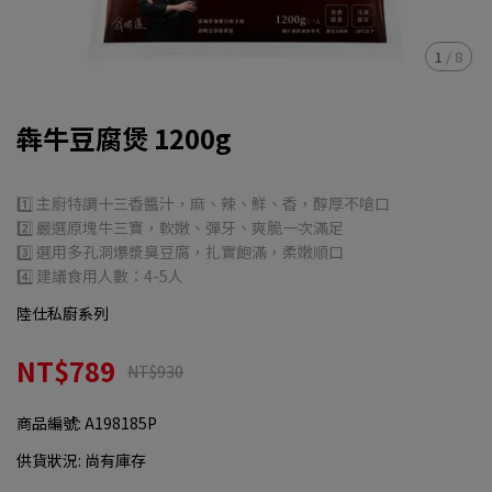
1
/
8
犇牛豆腐煲 1200g
1️⃣ 主廚特調十三香醬汁，麻、辣、鮮、香，醇厚不嗆口
2️⃣ 嚴選原塊牛三寶，軟嫩、彈牙、爽脆一次滿足
3️⃣ 選用多孔洞爆漿臭豆腐，扎實飽滿，柔嫩順口
4️⃣ 建議食用人數：4-5人
陸仕私廚系列
NT$789
NT$930
商品編號:
A198185P
供貨狀況:
尚有庫存